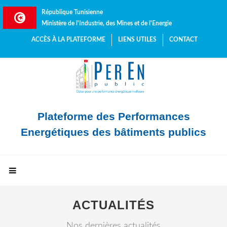
République Tunisienne
Ministère de l'Industrie, des Mines et de l'Energie
ACCÈS À LA PLATEFORME
LIENS UTILES
CONTACT
Plateforme des Performances
Energétiques des bâtiments publics
ACTUALITÉS
Nos dernières actualités